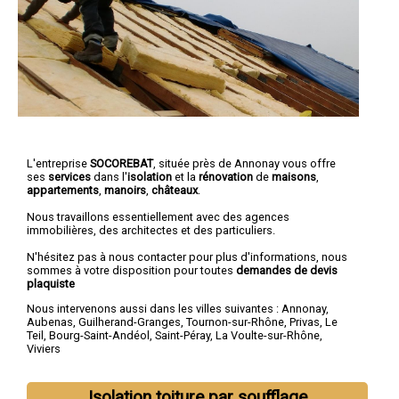
L'entreprise
SOCOREBAT
, située près de Annonay vous offre
ses
services
dans l'
isolation
et la
rénovation
de
maisons
,
appartements
,
manoirs
,
châteaux
.
Nous travaillons essentiellement avec des agences
immobilières, des architectes et des particuliers.
N'hésitez pas à nous contacter pour plus d'informations, nous
sommes à votre disposition pour toutes
demandes de devis
plaquiste
Nous intervenons aussi dans les villes suivantes :
Annonay
,
Aubenas
,
Guilherand-Granges
,
Tournon-sur-Rhône
,
Privas
,
Le
Teil
,
Bourg-Saint-Andéol
,
Saint-Péray
,
La Voulte-sur-Rhône
,
Viviers
Isolation toiture par soufflage