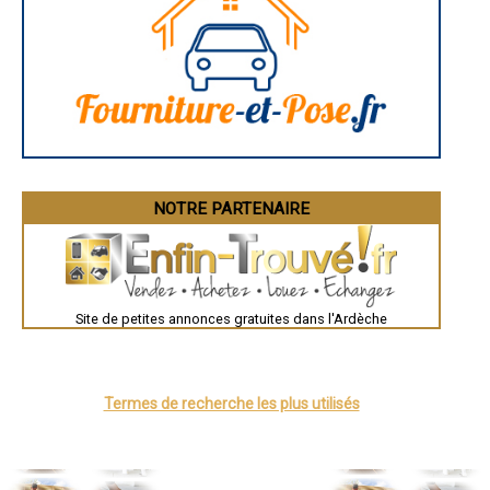
- Artisan plaquiste à Flaviac
La Rochelle
- Artisan plaquiste à Saint-Sauveur-de-Montagut
Bourges
Brive-la-Gaillarde
- Artisan plaquiste à Rosières
Dijon
- Artisan plaquiste à Serrières
Saint-Brieuc
- Artisan plaquiste à Ardoix
Guéret
- Artisan plaquiste à Saint-Romain-d'Ay
Périgueux
- Artisan plaquiste à Saint-Clair
Besançon
Valence
- Artisan plaquiste à Rompon
Évreux
- Artisan plaquiste à Saint-Alban-Auriolles
Chartres
- Artisan plaquiste à Baix
Brest
- Artisan plaquiste à Lussas
Nîmes
NOTRE PARTENAIRE
- Artisan plaquiste à Chassiers
Toulouse
Auch
- Artisan plaquiste à Alboussière
Bordeaux
- Artisan plaquiste à Talencieux
Montpellier
- Artisan plaquiste à Vanosc
Rennes
- Artisan plaquiste à Saint-Paul-le-Jeune
Châteauroux
- Artisan plaquiste à Lagorce
Site de petites annonces gratuites dans l'Ardèche
Tours
Grenoble
- Artisan plaquiste à Vogüé
Dole
- Artisan plaquiste à Saint-Martin-d'Ardèche
Mont-de-Marsan
- Artisan plaquiste à Vion
Blois
- Artisan plaquiste à Ollières-sur-Eyrieux
Saint-Étienne
Termes de recherche les plus utilisés
- Artisan plaquiste à Laurac-en-Vivarais
Le Puy-en-Velay
Nantes
- Artisan plaquiste à Eclassan
Orléans
- Artisan plaquiste à Saint-Victor
Cahors
Agen