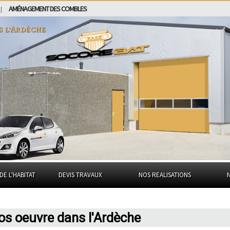
AMÉNAGEMENT DES COMBLES
|
s
l'Ardèche
DE L'HABITAT
DEVIS TRAVAUX
NOS REALISATIONS
ros oeuvre dans l'Ardèche