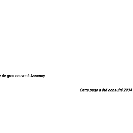
se de gros oeuvre à Annonay
se de gros oeuvre à Aubenas
 gros oeuvre à Guilherand-Granges
Cette page a été consulté 2934 f
 gros oeuvre à Tournon-sur-Rhône
ise de gros oeuvre à Privas
ise de gros oeuvre à Le Teil
 de gros oeuvre à Saint-Péray
 gros oeuvre à Bourg-Saint-Andéol
gros oeuvre à La Voulte-sur-Rhône
ise de gros oeuvre à Viviers
de gros oeuvre à Vals-les-Bains