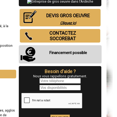
DEVIS GROS OEUVRE
Cliquez ici
, à la
CONTACTEZ
SOCOREBAT
sposition
Financement possible
Besoin d'aide ?
Nous vous rappellons gratuitement.
es, agglos
on de