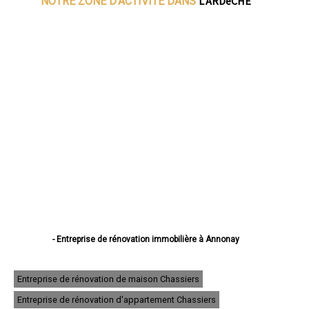
L'ARDèCHE
NOTRE ZONE D'ACTIVITE DANS
- Entreprise de rénovation immobilière à Annonay
- Entreprise de rénovation immobilière à Aubenas
- Entreprise de rénovation immobilière à Guilherand-Granges
- Entreprise de rénovation immobilière à Tournon-sur-Rhône
Entreprise de rénovation de maison Chassiers
- Entreprise de rénovation immobilière à Privas
Entreprise de rénovation d'appartement Chassiers
- Entreprise de rénovation immobilière à Le Teil