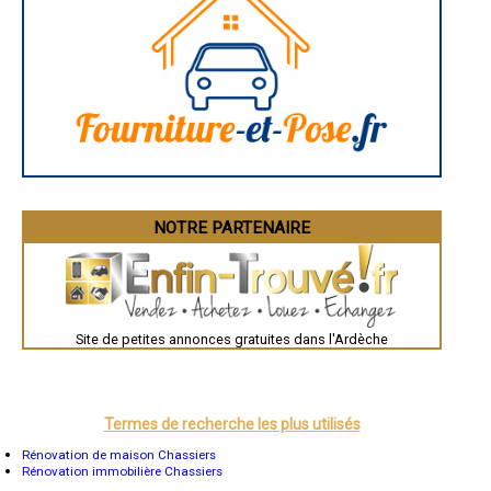
Angoulême
La Rochelle
Bourges
Brive-la-Gaillarde
Dijon
Saint-Brieuc
Guéret
Périgueux
Besançon
Valence
Évreux
Chartres
Brest
Nîmes
NOTRE PARTENAIRE
Toulouse
Auch
Bordeaux
Montpellier
Rennes
Châteauroux
Site de petites annonces gratuites dans l'Ardèche
Tours
Grenoble
Dole
Mont-de-Marsan
Blois
Saint-Étienne
Termes de recherche les plus utilisés
Le Puy-en-Velay
Nantes
Rénovation de maison Chassiers
Orléans
Rénovation immobilière Chassiers
Cahors