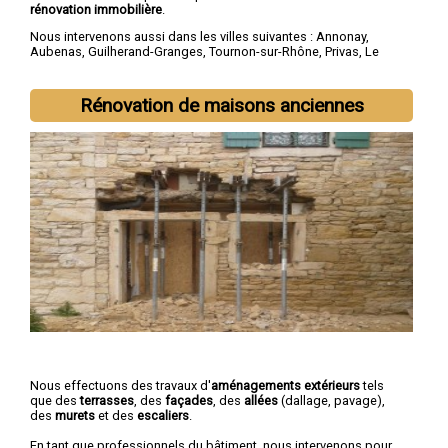
rénovation immobilière
.
Nous intervenons aussi dans les villes suivantes :
Annonay
,
Aubenas
,
Guilherand-Granges
,
Tournon-sur-Rhône
,
Privas
,
Le
Teil
,
Bourg-Saint-Andéol
,
Saint-Péray
,
La Voulte-sur-Rhône
,
Viviers
Rénovation de maisons anciennes
Nous effectuons des travaux d'
aménagements extérieurs
tels
que des
terrasses
, des
façades
, des
allées
(dallage, pavage),
des
murets
et des
escaliers
.
En tant que professionnels du bâtiment, nous intervenons pour