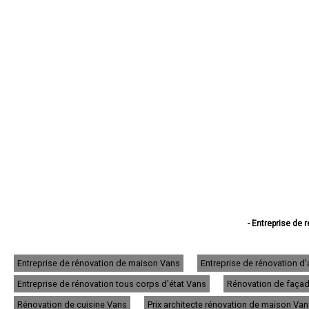
- Entreprise de
- Entreprise de
- Entreprise de rénov
- Entreprise de réno
Entreprise de rénovation de maison Vans
Entreprise de rénovation 
- Entreprise de
Entreprise de rénovation tous corps d'état Vans
Rénovation de façade
- Entreprise de
- Entreprise de r
Rénovation de cuisine Vans
Prix architecte rénovation de maison Va