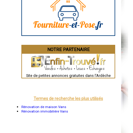
Angoulême
La Rochelle
Bourges
Brive-la-Gaillarde
Dijon
Saint-Brieuc
Guéret
Périgueux
Besançon
Valence
Évreux
NOTRE PARTENAIRE
Chartres
Brest
Nîmes
Toulouse
Auch
Bordeaux
Site de petites annonces gratuites dans l'Ardèche
Montpellier
Rennes
Châteauroux
Tours
Grenoble
Termes de recherche les plus utilisés
Dole
Mont-de-Marsan
Rénovation de maison Vans
Blois
Rénovation immobilière Vans
Saint-Étienne
Le Puy-en-Velay
Nantes
Orléans
Cahors