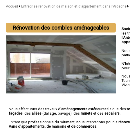
Accueil
Entreprise rénovation de maison et d'appartement dans l'Ardèche
Rénovation des combles aménageables
Soci
les 
l'Ar
appa
Nous
parti
N'hé
pour
Nous 
Tour
Vivie
Nous effectuons des travaux d'
aménagements extérieurs
tels que des
t
façades
, des
allées
(dallage, pavage), des
murets
et des
escaliers
.
En tant que professionnels du bâtiment, nous intervenons pour la
rénova
Vans d'appartements, de maisons et de commerces
.