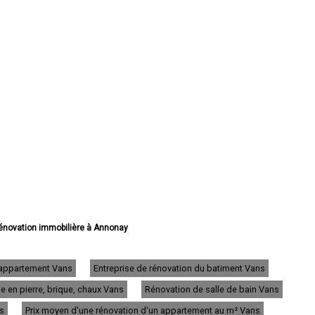
 rénovation immobilière à Annonay
 rénovation immobilière à Aubenas
ation immobilière à Guilherand-Granges
vation immobilière à Tournon-sur-Rhône
d'appartement Vans
Entreprise de rénovation du batiment Vans
 rénovation immobilière à Privas
 en pierre, brique, chaux Vans
Rénovation de salle de bain Vans
 rénovation immobilière à Le Teil
énovation immobilière à Saint-Péray
ns
Prix moyen d'une rénovation d'un appartement au m² Vans