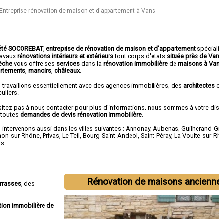
Entreprise rénovation de maison et d'appartement à Vans
été SOCOREBAT
,
entreprise de rénovation de maison et d'appartement
spécial
travaux
rénovations intérieurs et extérieurs
tout corps d'etats
située près de Va
dèche
vous offre ses
services
dans la
rénovation immobilière
de
maisons à Va
rtements
,
manoirs
,
châteaux
.
 travaillons essentiellement avec des agences immobilières, des
architectes
e
culiers.
sitez pas à nous contacter pour plus d'informations, nous sommes à votre di
 toutes
demandes de devis rénovation immobilière
.
intervenons aussi dans les villes suivantes :
Annonay
,
Aubenas
,
Guilherand-G
non-sur-Rhône
,
Privas
,
Le Teil
,
Bourg-Saint-Andéol
,
Saint-Péray
,
La Voulte-sur-
rs
Rénovation de maisons ancienn
errasses
, des
tion immobilière de