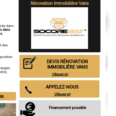
Rénovation Immobilière Vans
isée dans
ns dans
ns
,
t des
sposition
DEVIS RÉNOVATION
IMMOBILIÈRE VANS
ranges
,
Rhône
,
Cliquez ici
APPELEZ-NOUS
Cliquez-ici
es
Financement possible