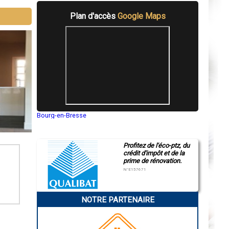
Plan d'accès
Google Maps
Bourg-en-Bresse
Saint-Quentin
Montluçon
Manosque
Profitez de l'éco-ptz, du
Gap
crédit d'impôt et de la
Nice
prime de rénovation.
Annonay
Charleville-Mézières
N°E157671
Pamiers
Troyes
Narbonne
NOTRE PARTENAIRE
Rodez
Marseille
Caen
Aurillac