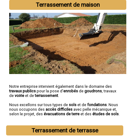
Teil
,
Bourg-Saint-Andéol
,
Saint-Péray
,
La Voulte-sur-Rhône
,
Terrassement de maison
Viviers
Notre entreprise intervient également dans le domaine des
travaux publics
pour la pose d'
enrobés
de
goudrons
, travaux
de
voirie
et de
terrassement
.
Nous excellons sur tous types de
sols
et de
fondations
. Nous
nous occupons des
accès difficiles
avec pelle mécanique et,
selon le projet, des
évacuations de terre
et des
études de sols
.
Terrassement de terrasse