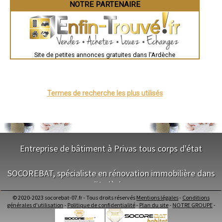
Nîmes
NOTRE PARTENAIRE
- Terrassier à Vion
Toulouse
- Terrassier à Ollières-sur-Eyrieux
Auch
- Terrassier à Laurac-en-Vivarais
Bordeaux
- Terrassier à Eclassan
Montpellier
Rennes
- Terrassier à Saint-Victor
Châteauroux
Site de petites annonces gratuites dans l'Ardèche
Tours
Grenoble
Dole
Mont-de-Marsan
Blois
Saint-Étienne
Termes de recherche les plus utilisés
Le Puy-en-Velay
Nantes
Orléans
Cahors
Agen
Mende
Angers
Entreprise de bâtiment à Privas tous corps d'état
Cherbourg-Octeville
Reims
NOS SERVICES
Saint-Dizier
SOCOREBAT, spécialiste en rénovation immobilière dans
Laval
Nancy
l'Ardèche
Maitrise d'oeuvre Privas
Verdun
Conception Plan Privas
Lorient
© 2020-2023 socorebat-07.fr - Tous droits réservés
Mentions légales
-
Conditions
Terrassement Privas
NOS SERVICES
Metz
générales d'utilisation
-
Politique de confidentialité
-
Plan du site
-
NOTRE GROUPE
-
Maçonnerie Privas
Nevers
Charpente Privas
Lille
Maitrise d'oeuvre dans l'Ardèche