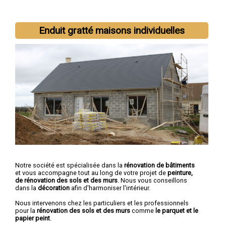
Nous intervenons aussi dans les villes suivantes :
Annonay
,
Enduit gratté maisons individuelles
Aubenas
,
Guilherand-Granges
,
Tournon-sur-Rhône
,
Privas
,
Le
Teil
,
Bourg-Saint-Andéol
,
Saint-Péray
,
La Voulte-sur-Rhône
,
Viviers
Notre société est spécialisée dans la
rénovation de bâtiments
et vous accompagne tout au long de votre projet de
peinture,
de rénovation des sols et des murs
. Nous vous conseillons
dans la
décoration
afin d'harmoniser l'intérieur.
Nous intervenons chez les particuliers et les professionnels
pour la
rénovation des sols et des murs
comme
le parquet et le
papier peint
.