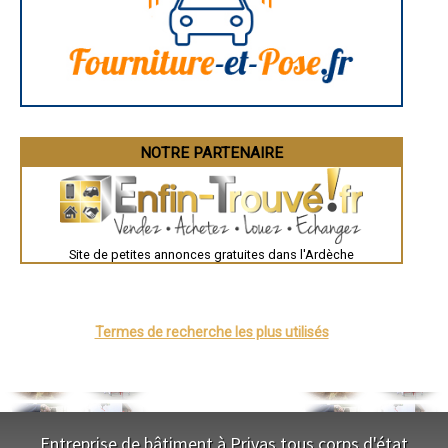
Brive-la-Gaillarde
- Entreprise de ravalement/Enduit à Chassiers
Dijon
- Entreprise de ravalement/Enduit à Alboussière
Saint-Brieuc
Guéret
- Entreprise de ravalement/Enduit à Talencieux
Périgueux
- Entreprise de ravalement/Enduit à Vanosc
Besançon
- Entreprise de ravalement/Enduit à Saint-Paul-le-Jeune
Valence
- Entreprise de ravalement/Enduit à Lagorce
Évreux
- Entreprise de ravalement/Enduit à Vogüé
Chartres
Brest
- Entreprise de ravalement/Enduit à Saint-Martin-d'Ardèche
Nîmes
NOTRE PARTENAIRE
- Entreprise de ravalement/Enduit à Vion
Toulouse
- Entreprise de ravalement/Enduit à Ollières-sur-Eyrieux
Auch
- Entreprise de ravalement/Enduit à Laurac-en-Vivarais
Bordeaux
- Entreprise de ravalement/Enduit à Eclassan
Montpellier
Rennes
- Entreprise de ravalement/Enduit à Saint-Victor
Châteauroux
Site de petites annonces gratuites dans l'Ardèche
Tours
Grenoble
Dole
Mont-de-Marsan
Blois
Saint-Étienne
Termes de recherche les plus utilisés
Le Puy-en-Velay
Nantes
Orléans
Cahors
Agen
Mende
Angers
Entreprise de bâtiment à Privas tous corps d'état