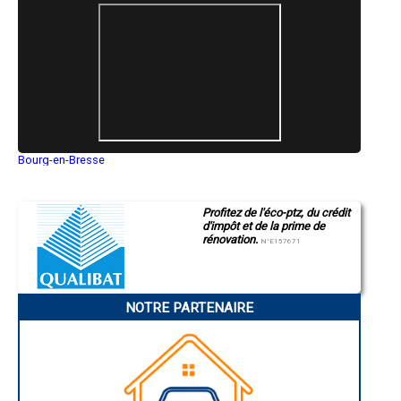
- Entreprise de ravalement/Enduit à Saint-Cyr
- Entreprise de ravalement/Enduit à Alissas
- Entreprise de ravalement/Enduit à Thueyts
- Entreprise de ravalement/Enduit à Saint-Priest
- Entreprise de ravalement/Enduit à Mauves
- Entreprise de ravalement/Enduit à Jaujac
- Entreprise de ravalement/Enduit à Saint-Félicien
- Entreprise de ravalement/Enduit à Désaignes
- Entreprise de ravalement/Enduit à Villevocance
- Entreprise de ravalement/Enduit à Mercuer
Bourg-en-Bresse
- Entreprise de ravalement/Enduit à Vinezac
Saint-Quentin
- Entreprise de ravalement/Enduit à Lalevade-d'Ardèche
Montluçon
Manosque
- Entreprise de ravalement/Enduit à Andance
Profitez de l'éco-ptz, du crédit
Gap
- Entreprise de ravalement/Enduit à Prades
d'impôt et de la prime de
Nice
- Entreprise de ravalement/Enduit à Flaviac
rénovation.
Annonay
N°E157671
- Entreprise de ravalement/Enduit à Saint-Sauveur-de-Montagut
Charleville-Mézières
- Entreprise de ravalement/Enduit à Rosières
Pamiers
Troyes
- Entreprise de ravalement/Enduit à Serrières
Narbonne
- Entreprise de ravalement/Enduit à Ardoix
NOTRE PARTENAIRE
Rodez
- Entreprise de ravalement/Enduit à Saint-Romain-d'Ay
Marseille
- Entreprise de ravalement/Enduit à Saint-Clair
Caen
- Entreprise de ravalement/Enduit à Rompon
Aurillac
Angoulême
- Entreprise de ravalement/Enduit à Saint-Alban-Auriolles
La Rochelle
- Entreprise de ravalement/Enduit à Baix
Bourges
- Entreprise de ravalement/Enduit à Lussas