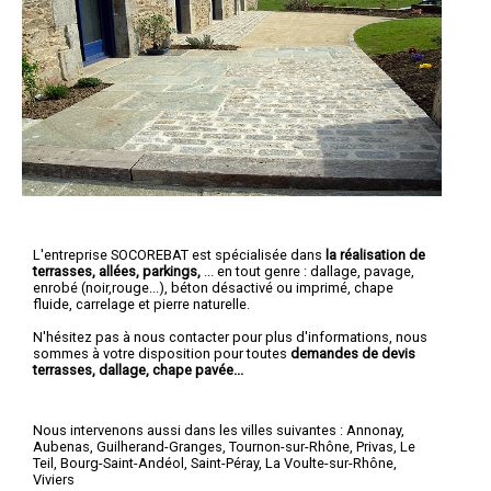
L'entreprise SOCOREBAT est spécialisée dans
la réalisation de
terrasses, allées, parkings,
... en tout genre : dallage, pavage,
enrobé (noir,rouge...), béton désactivé ou imprimé, chape
fluide, carrelage et pierre naturelle.
N'hésitez pas à nous contacter pour plus d'informations, nous
sommes à votre disposition pour toutes
demandes de devis
terrasses, dallage, chape pavée...
Nous intervenons aussi dans les villes suivantes :
Annonay
,
Aubenas
,
Guilherand-Granges
,
Tournon-sur-Rhône
,
Privas
,
Le
Teil
,
Bourg-Saint-Andéol
,
Saint-Péray
,
La Voulte-sur-Rhône
,
Viviers