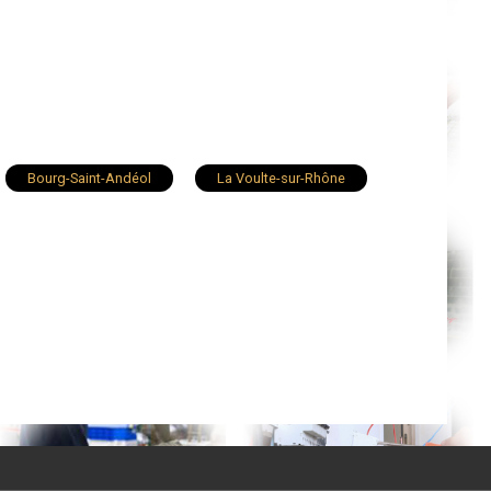
Bourg-Saint-Andéol
La Voulte-sur-Rhône
Chomérac
Roiffieux
Cruas
arcel-d'Ardèche
Charmes-sur-Rhône
Rochemaure
Peaugres
Ucel
Toulaud
Veyras
Satillieu
Saint-Just-d'Ardèche
Quintenas
int-Julien-en-Saint-Alban
Meysse