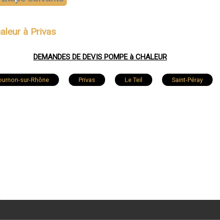
aleur à Privas
DEMANDES DE DEVIS POMPE à CHALEUR
ournon-sur-Rhône
Privas
Le Teil
Saint-Péray
zin
Villeneuve-de-Berg
Davézieux
Vans
de-Muzols
Saint-Agrève
Vallon-Pont-d'Arc
Saint-M
lieu-lès-Annonay
Sarras
Saint-Georges-les-Bains
aint-Montan
Largentière
Lablachère
Beauchastel
Saint-Sernin
Saint-Laurent-du-Pape
Félines
ude
Saint-Martin-de-Valamas
Saint-Alban-d'Ay
Sa