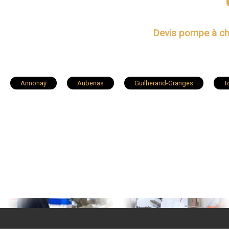
Devis pompe à ch
Annonay
Aubenas
Guilherand-Granges
T
Viviers
Vals-les-Bains
Le Cheylard
Le Pou
Saint-Étienne-de-Fontbellon
Lamastre
Saint-Jean-
Cornas
Ruoms
Vernosc-lès-Annonay
Bou
Vernoux-en-Vivarais
Lavilledieu
Soyons
S
Joyeuse
Vesseaux
Coux
Saint-Privat
Lachapelle-sous-Aubenas
Alba-la-Romaine
Labég