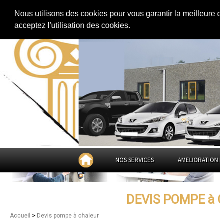
Extension de maison
|
Rénovation de maison
|
Aménagement des combles
Nous utilisons des cookies pour vous garantir la meilleure 
Devis pompe à chaleur à
P
acceptez l'utilisation des cookies.
NOS SERVICES
AMELIORATION 
DEVIS POMPE à
>
Accueil
Devis pompe à chaleur